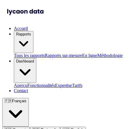
Accueil
Rapports
Tous les rapports
Rapports sur-mesure
En ligne
Méthodologie
Dashboard
Aperçu
Fonctionnalités
Expertise
Tarifs
Contact
🇫🇷
Français