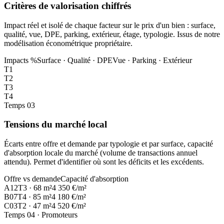
Critères de valorisation chiffrés
Impact réel et isolé de chaque facteur sur le prix d'un bien : surface,
qualité, vue, DPE, parking, extérieur, étage, typologie. Issus de notre
modélisation économétrique propriétaire.
Impacts %
Surface · Qualité · DPE
Vue · Parking · Extérieur
T1
T2
T3
T4
Temps 03
Tensions du marché local
Écarts entre offre et demande par typologie et par surface, capacité
d'absorption locale du marché (volume de transactions annuel
attendu). Permet d'identifier où sont les déficits et les excédents.
Offre vs demande
Capacité d'absorption
A12
T3 · 68 m²
4 350 €/m²
B07
T4 · 85 m²
4 180 €/m²
C03
T2 · 47 m²
4 520 €/m²
Temps 04
· Promoteurs