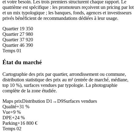
et votre besoin. Les trois premiers structurent chaque rapport. Le
quatrième est spécifique : les promoteurs reçoivent un pricing par lot
et un mix typologique ; les banques, fonds, agences et investisseurs
privés bénéficient de recommandations dédiées à leur usage.
Quartier 1
9 350
Quartier 2
7 980
Quartier 3
7 920
Quartier 4
6 390
Temps 01
État du marché
Cartographie des prix par quartier, arrondissement ou commune,
distribution statistique des prix au m² (entrée de marché, médiane,
top 10 %), surfaces vendues par typologie. La photographie
complète de la zone étudiée.
Maps prix
Distribution D1→D9
Surfaces vendues
Qualité
+31 %
Vue
+9 %
DPE
+24 %
Parking
+16 800 €
Temps 02