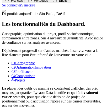
🇫🇷
Français
🇧🇷
Português
🇺🇸
English
Se connecter
S'inscrire
Disponible aujourd'hui : São Paulo, Brésil
Les fonctionnalités du Dashboard.
Cartographie, optimisation du projet, profil socioéconomique,
comparaison entre zones. Sur 4 niveaux de granularité. Avec indice
de confiance sur les analyses avancées.
Déploiement progressif sur d'autres marchés. Inscrivez-vous à la
liste d'attente pour être informé de l'ouverture sur votre ville.
01
Cartographie
02
Optimisation
Innovation
03
Profil socio
04
Comparaison
Projets
La plupart des outils du marché se contentent d'afficher des prix
moyens par quartier. Lycaon Data identifie
ce qui fait vraiment
varier ces prix
, pour que chaque décision de projet, de
positionnement ou d'acquisition repose sur des causes mesurables,
pas sur des moyennes.