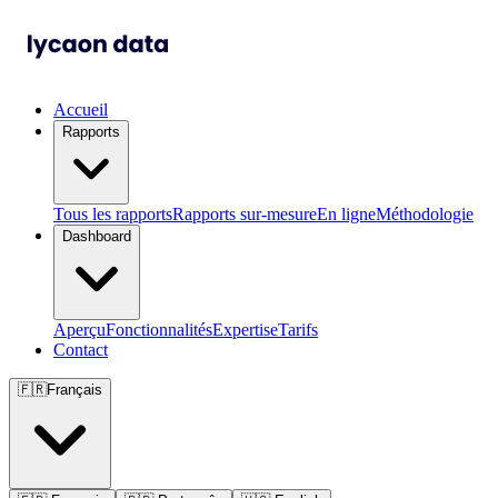
Accueil
Rapports
Tous les rapports
Rapports sur-mesure
En ligne
Méthodologie
Dashboard
Aperçu
Fonctionnalités
Expertise
Tarifs
Contact
🇫🇷
Français