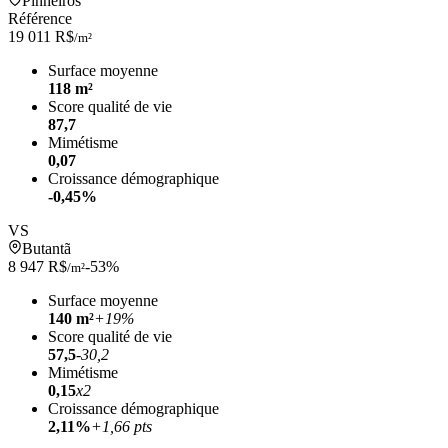
Pinheiros
Référence
19 011 R$
/m²
Surface moyenne
118 m²
Score qualité de vie
87,7
Mimétisme
0,07
Croissance démographique
-0,45%
VS
Butantã
8 947 R$
-53%
/m²
Surface moyenne
140 m²
+19%
Score qualité de vie
57,5
-30,2
Mimétisme
0,15
x2
Croissance démographique
2,11%
+1,66 pts