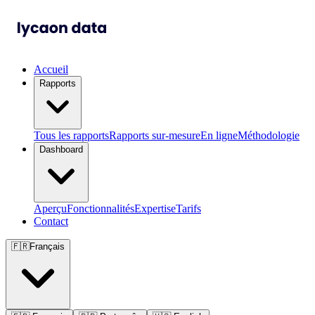
Accueil
Rapports
Tous les rapports
Rapports sur-mesure
En ligne
Méthodologie
Dashboard
Aperçu
Fonctionnalités
Expertise
Tarifs
Contact
🇫🇷
Français