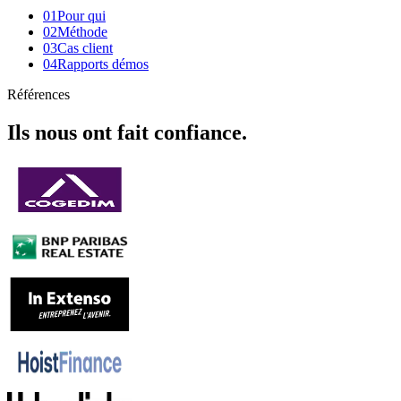
01
Pour qui
02
Méthode
03
Cas client
04
Rapports démos
Références
Ils nous ont fait confiance.