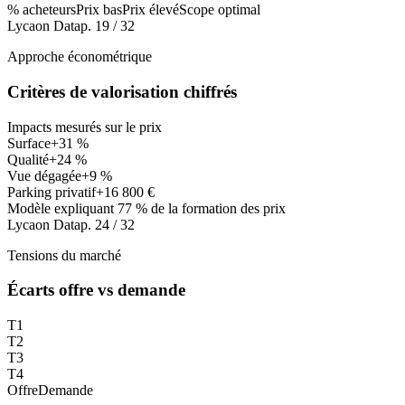
% acheteurs
Prix bas
Prix élevé
Scope optimal
Lycaon Data
p. 19 / 32
Approche économétrique
Critères de valorisation chiffrés
Impacts mesurés sur le prix
Surface
+31 %
Qualité
+24 %
Vue dégagée
+9 %
Parking privatif
+16 800 €
Modèle expliquant 77 % de la formation des prix
Lycaon Data
p. 24 / 32
Tensions du marché
Écarts offre vs demande
T1
T2
T3
T4
Offre
Demande