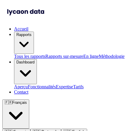
Accueil
Rapports
Tous les rapports
Rapports sur-mesure
En ligne
Méthodologie
Dashboard
Aperçu
Fonctionnalités
Expertise
Tarifs
Contact
🇫🇷
Français