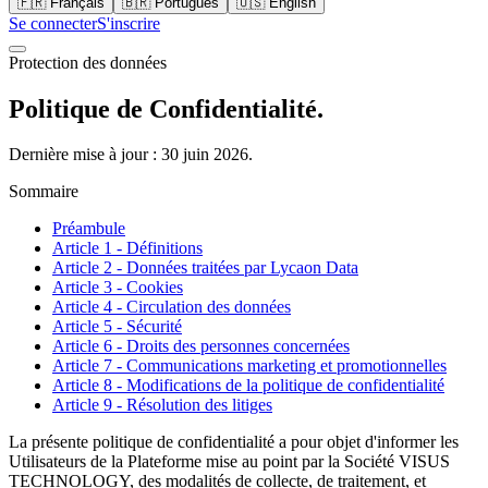
🇫🇷
Français
🇧🇷
Português
🇺🇸
English
Se connecter
S'inscrire
Protection des données
Politique de Confidentialité.
Dernière mise à jour : 30 juin 2026.
Sommaire
Préambule
Article 1 - Définitions
Article 2 - Données traitées par Lycaon Data
Article 3 - Cookies
Article 4 - Circulation des données
Article 5 - Sécurité
Article 6 - Droits des personnes concernées
Article 7 - Communications marketing et promotionnelles
Article 8 - Modifications de la politique de confidentialité
Article 9 - Résolution des litiges
La présente politique de confidentialité a pour objet d'informer les
Utilisateurs de la Plateforme mise au point par la Société VISUS
TECHNOLOGY, des modalités de collecte, de traitement, et