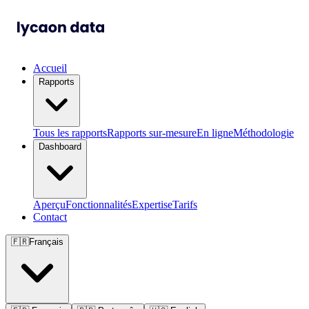
Accueil
Rapports
Tous les rapports
Rapports sur-mesure
En ligne
Méthodologie
Dashboard
Aperçu
Fonctionnalités
Expertise
Tarifs
Contact
🇫🇷
Français