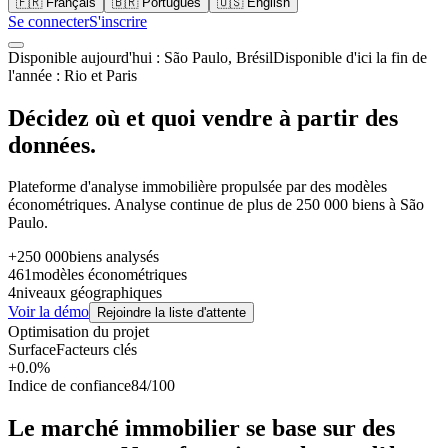
🇫🇷
Français
🇧🇷
Português
🇺🇸
English
Se connecter
S'inscrire
Disponible aujourd'hui : São Paulo, Brésil
Disponible d'ici la fin de
l'année : Rio et Paris
Décidez où et quoi vendre à partir des
données.
Plateforme d'analyse immobilière propulsée par des modèles
économétriques. Analyse continue de plus de 250 000 biens à São
Paulo.
+250 000
biens analysés
461
modèles économétriques
4
niveaux géographiques
Voir la démo
Rejoindre la liste d'attente
Optimisation du projet
Surface
Facteurs clés
+0.0%
Indice de confiance
84/100
Le marché immobilier se base sur des