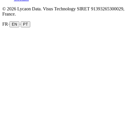
© 2026 Lycaon Data. Visus Technology SIRET 91393265300029,
France.
FR
·
·
EN
PT