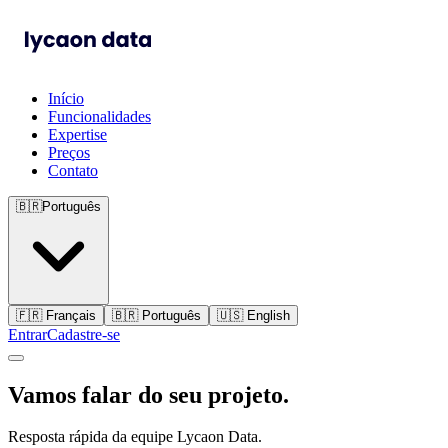
Início
Funcionalidades
Expertise
Preços
Contato
🇧🇷
Português
🇫🇷
Français
🇧🇷
Português
🇺🇸
English
Entrar
Cadastre-se
Vamos falar do seu projeto.
Resposta rápida da equipe Lycaon Data.