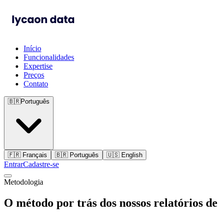
Início
Funcionalidades
Expertise
Preços
Contato
🇧🇷
Português
🇫🇷
Français
🇧🇷
Português
🇺🇸
English
Entrar
Cadastre-se
Metodologia
O método por trás dos nossos relatórios de