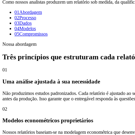
Como nossos analistas produzem um relatório sob medida, da qualific
01
Abordagem
02
Processo
03
Dados
04
Modelos
05
Compromissos
Nossa abordagem
Três princípios que estruturam cada relató
01
Uma análise ajustada à sua necessidade
Não produzimos estudos padronizados. Cada relatório é ajustado ao seu
antes da produção. Isso garante que o entregável responda às questõe
02
Modelos econométricos proprietários
Nossos relatórios baseiam-se na modelagem econométrica que desen