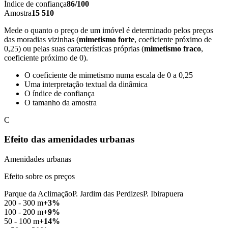
Índice de confiança
86/100
Amostra
15 510
Mede o quanto o preço de um imóvel é determinado pelos preços
das moradias vizinhas (
mimetismo forte
, coeficiente próximo de
0,25) ou pelas suas características próprias (
mimetismo fraco
,
coeficiente próximo de 0).
O coeficiente de mimetismo numa escala de 0 a 0,25
Uma interpretação textual da dinâmica
O índice de confiança
O tamanho da amostra
C
Efeito das amenidades urbanas
Amenidades urbanas
Efeito sobre os preços
Parque da Aclimação
P. Jardim das Perdizes
P. Ibirapuera
200 - 300 m
+3%
100 - 200 m
+9%
50 - 100 m
+14%