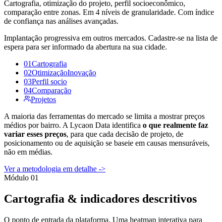
Cartografia, otimização do projeto, perfil socioeconômico,
comparação entre zonas. Em 4 níveis de granularidade. Com índice
de confiança nas análises avançadas.
Implantação progressiva em outros mercados. Cadastre-se na lista de
espera para ser informado da abertura na sua cidade.
01
Cartografia
02
Otimização
Inovação
03
Perfil socio
04
Comparação
Projetos
A maioria das ferramentas do mercado se limita a mostrar preços
médios por bairro. A Lycaon Data identifica
o que realmente faz
variar esses preços
, para que cada decisão de projeto, de
posicionamento ou de aquisição se baseie em causas mensuráveis,
não em médias.
Ver a metodologia em detalhe ->
Módulo 01
Cartografia & indicadores descritivos
O ponto de entrada da plataforma. Uma heatmap interativa para