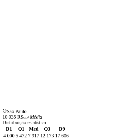
São Paulo
10 035 R$
Média
/m²
Distribuição estatística
D1
Q1
Med
Q3
D9
4 000
5 472
7 917
12 173
17 606