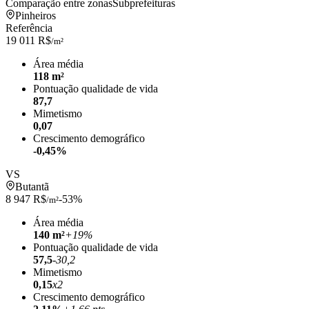
Comparação entre zonas
Subprefeituras
Pinheiros
Referência
19 011 R$
/m²
Área média
118 m²
Pontuação qualidade de vida
87,7
Mimetismo
0,07
Crescimento demográfico
-0,45%
VS
Butantã
8 947 R$
-53%
/m²
Área média
140 m²
+19%
Pontuação qualidade de vida
57,5
-30,2
Mimetismo
0,15
x2
Crescimento demográfico