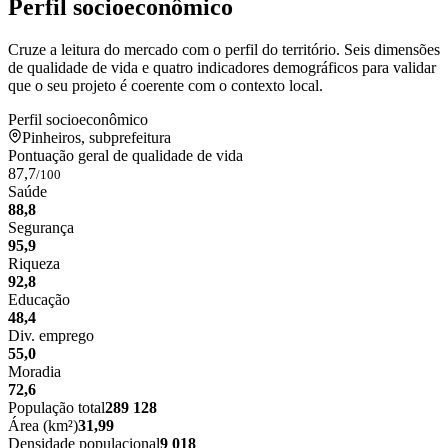
Perfil socioeconômico
Cruze a leitura do mercado com o perfil do território. Seis dimensões
de qualidade de vida e quatro indicadores demográficos para validar
que o seu projeto é coerente com o contexto local.
Perfil socioeconômico
Pinheiros, subprefeitura
Pontuação geral de qualidade de vida
87,7
/100
Saúde
88,8
Segurança
95,9
Riqueza
92,8
Educação
48,4
Div. emprego
55,0
Moradia
72,6
População total
289 128
Área (km²)
31,99
Densidade populacional
9 018