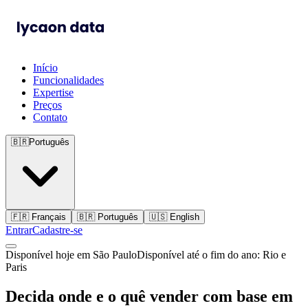
Início
Funcionalidades
Expertise
Preços
Contato
🇧🇷
Português
🇫🇷
Français
🇧🇷
Português
🇺🇸
English
Entrar
Cadastre-se
Disponível hoje em São Paulo
Disponível até o fim do ano: Rio e
Paris
Decida onde e o quê vender com base em