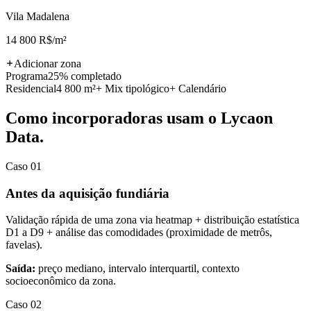
Vila Madalena
14 800 R$/m²
Adicionar zona
Programa
25% completado
Residencial
4 800 m²
+ Mix tipológico
+ Calendário
Como incorporadoras usam o Lycaon
Data.
Caso 01
Antes da aquisição fundiária
Validação rápida de uma zona via heatmap + distribuição estatística
D1 a D9 + análise das comodidades (proximidade de metrôs,
favelas).
Saída:
preço mediano, intervalo interquartil, contexto
socioeconômico da zona.
Caso 02