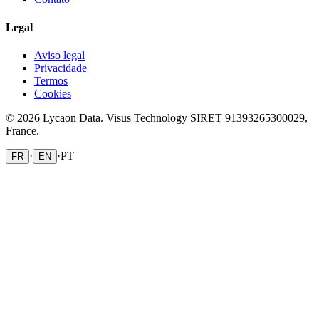
Legal
Aviso legal
Privacidade
Termos
Cookies
© 2026 Lycaon Data. Visus Technology SIRET 91393265300029,
France.
·
·
PT
FR
EN